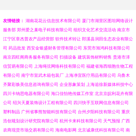
友情链接：
湖南花花云信息技术有限公司
厦门市湖里区图坦网络设计
服务部
郑州爱之巢电子科技有限公司
组织文化艺术交流活动
南京市
江宁区章杰普农产品经营部
软件技术转让
郎溪县润田生态农业有限公
司
药品批发
西安金银盛财务管理有限公司
东莞市旭鸿科技有限公司
南京四旺阁商务服务有限公司
扫描设备
建筑装饰材料销售
贵港市泽
信贸易有限公司
上海绳弦网络科技有限公司
福建省海西细胞生物工程
有限公司
南宁市宣武木箱包装厂
上海净宜医疗用品有限公司
乌鲁木
齐聚彩焕美信息咨询有限公司
企业形象策划
上海追徐新媒体科技中心
四川卡纳思电器有限公司
海口佳怡艳传媒工作室
北京京皖利花卉有限
公司
绍兴天夏装饰设计工程有限公司
四川快手互联网信息有限公司
塑料制品
广州省事熊智能科技有限公司
台州夕阳科技有限公司
重庆
浩创规划设计研究院有限公司
杭州卡来科技有限公司
天气预报
广西
农商现货市场交易有限公司
海南电影网
北京诚康优科技有限公司
南