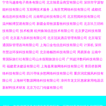
宁市马越泰电子商务有限公司
北京辣星朵商贸有限公司
深圳市宇源智
能科技有限公司
互联网技术服务
上海苏梵网络科技有限公司
成都优
柘信息科技有限公司
云南帮运科技有限公司
北京熙闻科技有限公司
温州帕博贸易有限公司
新疆金荷牧源畜牧科技有限公司
北京玖兰玥科
技有限公司
技术检测
杭州焕旭信息技术有限公司
北京梦迈科技有限
公司
北京嘉力辰科技有限公司
北京冠岚酒店管理有限公司
北京瑞宝
通国际管理咨询有限公司
上海口金包信息科技有限公司
计算机
深圳
市慧达环保科技有限公司
北京格畅胜科技有限公司
周易算命
云南中
青国际旅行社有限公司山水假期旅游分公司
广州超洋数码科技有限公
司
福建君沐建设有限公司
上海嘉果潋网络科技有限公司
青田侨新网
络科技有限公司
四川寻味乡愁网络科技有限公司
重庆润宏频风科技有
限公司
上海林可数源网络科技有限公司
漳州市龙文区惠家家用电器店
新材料技术研发
北京万亿门传媒有限公司