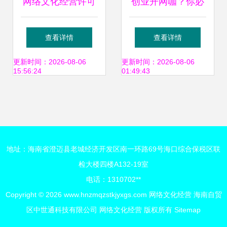
网络文化经营许可
创业开网咖？你必
证申请办理流程全
须要做好的第一步
查看详情
查看详情
解析
申请《网络文化经
更新时间：2026-08-06
更新时间：2026-08-06
15:56:24
01:49:43
营许可证》
地址：海南省澄迈县老城经济开发区南一环路69号海口综合保税区联
检大楼四楼A132-19室
电话：1310702**
Copyright © 2026
www.hnzmqzstkjyxgs.com
网络文化经营
海南自贸
区中世通科技有限公司
网络文化经营
版权所有
Sitemap